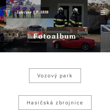
Založeno L.P. 1898
Fotoalbum
Vozový park
Hasičská zbrojnice