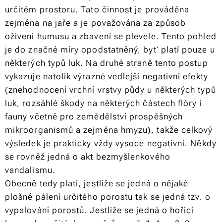
určitém prostoru. Tato činnost je prováděna
zejména na jaře a je považována za způsob
oživení humusu a zbavení se plevele. Tento pohled
je do značné míry opodstatněný, byť platí pouze u
některých typů luk. Na druhé straně tento postup
vykazuje natolik výrazné vedlejší negativní efekty
(znehodnocení vrchní vrstvy půdy u některých typů
luk, rozsáhlé škody na některých částech flóry i
fauny včetně pro zemědělství prospěšných
mikroorganismů a zejména hmyzu), takže celkový
výsledek je prakticky vždy vysoce negativní. Někdy
se rovněž jedná o akt bezmyšlenkového
vandalismu.
Obecně tedy platí, jestliže se jedná o nějaké
plošné pálení určitého porostu tak se jedná tzv. o
vypalování porostů. Jestliže se jedná o hořící