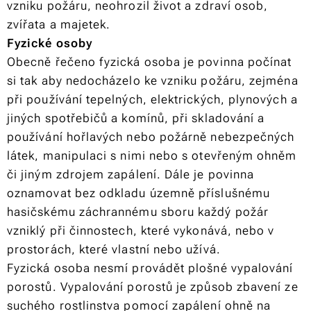
vzniku požáru, neohrozil život a zdraví osob,
zvířata a majetek.
Fyzické osoby
Obecně řečeno fyzická osoba je povinna počínat
si tak aby nedocházelo ke vzniku požáru, zejména
při používání tepelných, elektrických, plynových a
jiných spotřebičů a komínů, při skladování a
používání hořlavých nebo požárně nebezpečných
látek, manipulaci s nimi nebo s otevřeným ohněm
či jiným zdrojem zapálení. Dále je povinna
oznamovat bez odkladu územně příslušnému
hasičskému záchrannému sboru každý požár
vzniklý při činnostech, které vykonává, nebo v
prostorách, které vlastní nebo užívá.
Fyzická osoba nesmí provádět plošné vypalování
porostů. Vypalování porostů je způsob zbavení ze
suchého rostlinstva pomocí zapálení ohně na