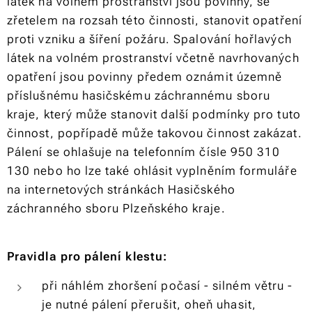
látek na volném prostranství jsou povinny, se
zřetelem na rozsah této činnosti, stanovit opatření
proti vzniku a šíření požáru. Spalování hořlavých
látek na volném prostranství včetně navrhovaných
opatření jsou povinny předem oznámit územně
příslušnému hasičskému záchrannému sboru
kraje, který může stanovit další podmínky pro tuto
činnost, popřípadě může takovou činnost zakázat.
Pálení se ohlašuje na telefonním čísle 950 310
130 nebo ho lze také ohlásit vyplněním formuláře
na internetových stránkách Hasičského
záchranného sboru Plzeňského kraje.
Pravidla pro pálení klestu:
při náhlém zhoršení počasí - silném větru -
je nutné pálení přerušit, oheň uhasit,