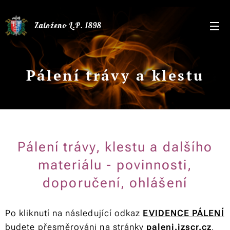
Založeno L.P. 1898
Pálení trávy a klestu
Pálení trávy, klestu a dalšího
materiálu - povinnosti,
doporučení, ohlášení
Po kliknutí na následující odkaz
EVIDENCE PÁLENÍ
budete přesměrováni na stránky
paleni.izscr.cz
,